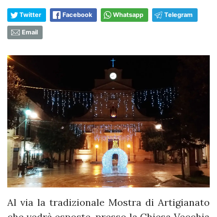
Twitter
Facebook
Whatsapp
Telegram
Email
Al via la tradizionale Mostra di Artigianato
che vedrà esposte, presso la Chiesa Vecchia