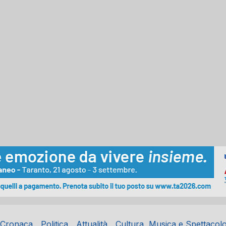
Cronaca
Politica
Attualità
Cultura, Musica e Spettacol