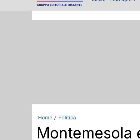
Home
Politica
/
Montemesola es