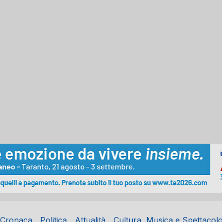
Cronaca
Politica
Attualità
Cultura, Musica e Spettacol