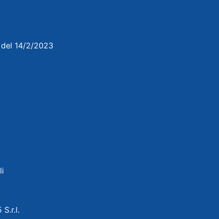
3 del 14/2/2023
li
 S.r.l.