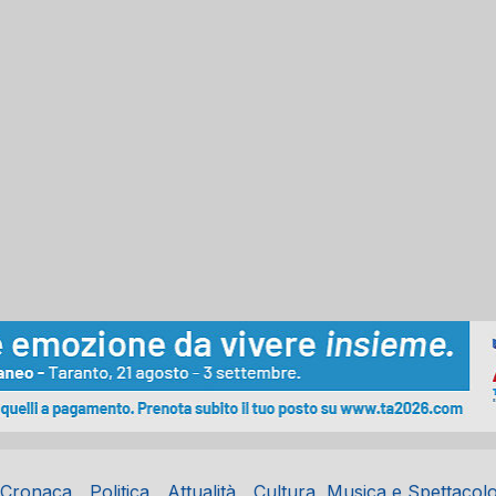
Cronaca
Politica
Attualità
Cultura, Musica e Spettacol