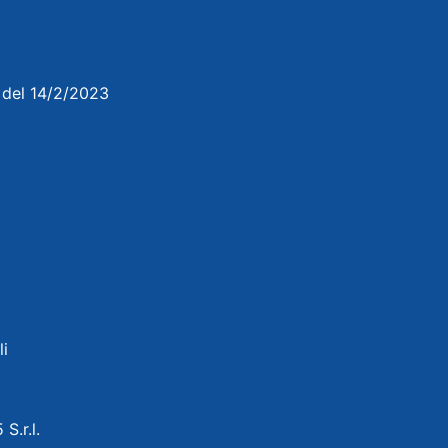
3 del 14/2/2023
li
 S.r.l.