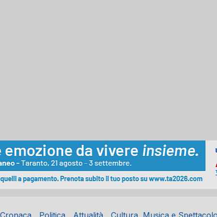
Cronaca
Politica
Attualità
Cultura, Musica e Spettacol