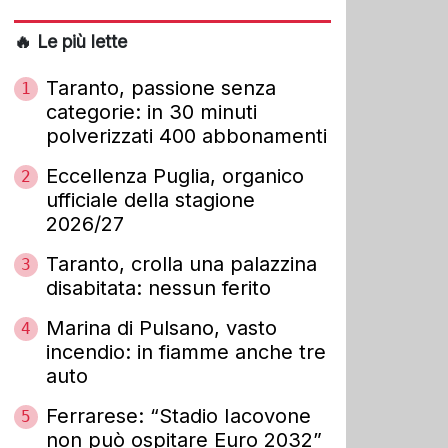
🔥 Le più lette
Taranto, passione senza
1
categorie: in 30 minuti
polverizzati 400 abbonamenti
Eccellenza Puglia, organico
2
ufficiale della stagione
2026/27
Taranto, crolla una palazzina
3
disabitata: nessun ferito
Marina di Pulsano, vasto
4
incendio: in fiamme anche tre
auto
Ferrarese: “Stadio Iacovone
5
non può ospitare Euro 2032”