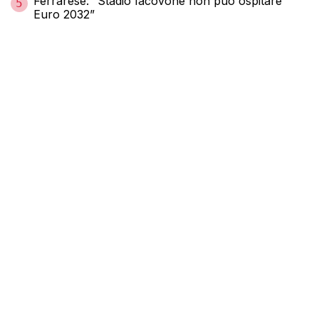
Ferrarese: “Stadio Iacovone non può ospitare
5
Euro 2032”