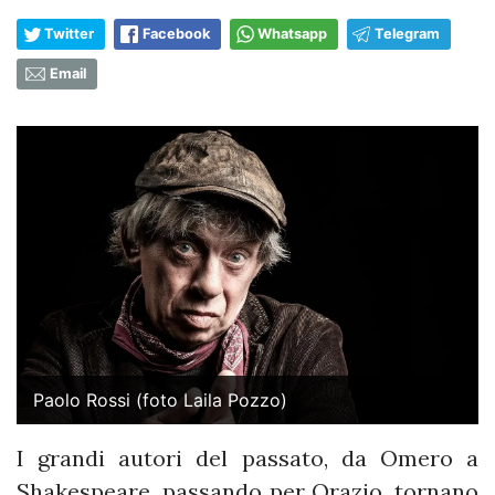
Twitter
Facebook
Whatsapp
Telegram
Email
Paolo Rossi (foto Laila Pozzo)
I grandi autori del passato, da Omero a
Shakespeare, passando per Orazio, tornano