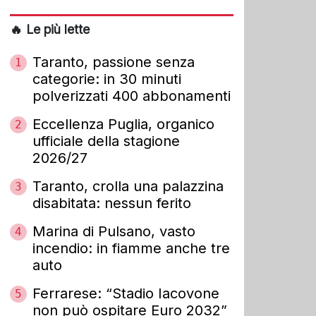
🔥 Le più lette
Taranto, passione senza
1
categorie: in 30 minuti
polverizzati 400 abbonamenti
Eccellenza Puglia, organico
2
ufficiale della stagione
2026/27
Taranto, crolla una palazzina
3
disabitata: nessun ferito
Marina di Pulsano, vasto
4
incendio: in fiamme anche tre
auto
Ferrarese: “Stadio Iacovone
5
non può ospitare Euro 2032”