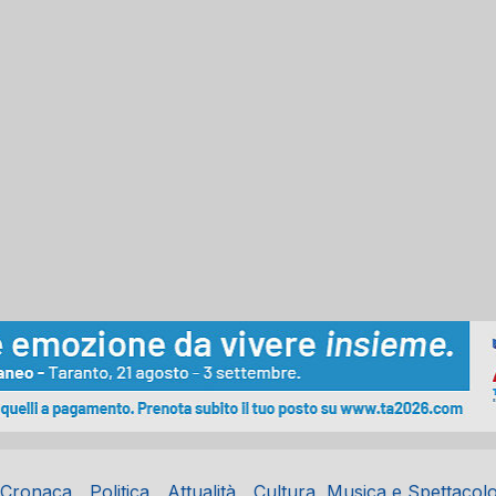
Cronaca
Politica
Attualità
Cultura, Musica e Spettacol