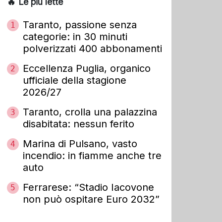
🔥 Le più lette
Taranto, passione senza
1
categorie: in 30 minuti
polverizzati 400 abbonamenti
Eccellenza Puglia, organico
2
ufficiale della stagione
2026/27
Taranto, crolla una palazzina
3
disabitata: nessun ferito
Marina di Pulsano, vasto
4
incendio: in fiamme anche tre
auto
Ferrarese: “Stadio Iacovone
5
non può ospitare Euro 2032”