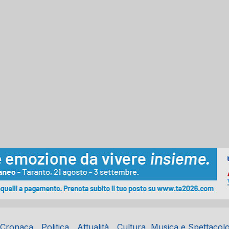
Cronaca
Politica
Attualità
Cultura, Musica e Spettacol