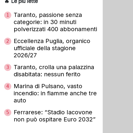
🔥 Le più lette
Taranto, passione senza
1
categorie: in 30 minuti
polverizzati 400 abbonamenti
Eccellenza Puglia, organico
2
ufficiale della stagione
2026/27
Taranto, crolla una palazzina
3
disabitata: nessun ferito
Marina di Pulsano, vasto
4
incendio: in fiamme anche tre
auto
Ferrarese: “Stadio Iacovone
5
non può ospitare Euro 2032”