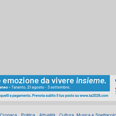
Cronaca
Politica
Attualità
Cultura, Musica e Spettacol