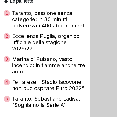
🔥 Le più lette
Taranto, passione senza
1
categorie: in 30 minuti
polverizzati 400 abbonamenti
Eccellenza Puglia, organico
2
ufficiale della stagione
2026/27
Marina di Pulsano, vasto
3
incendio: in fiamme anche tre
auto
Ferrarese: “Stadio Iacovone
4
non può ospitare Euro 2032”
Taranto, Sebastiano Ladisa:
5
"Sogniamo la Serie A"