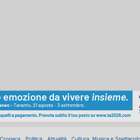
Cronaca
Politica
Attualità
Cultura, Musica e Spettacol