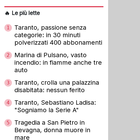
🔥 Le più lette
Taranto, passione senza
1
categorie: in 30 minuti
polverizzati 400 abbonamenti
Marina di Pulsano, vasto
2
incendio: in fiamme anche tre
auto
Taranto, crolla una palazzina
3
disabitata: nessun ferito
Taranto, Sebastiano Ladisa:
4
"Sogniamo la Serie A"
Tragedia a San Pietro in
5
Bevagna, donna muore in
mare