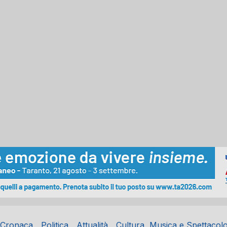
Cronaca
Politica
Attualità
Cultura, Musica e Spettacol