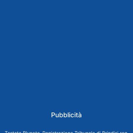
Pubblicità
Testata Blunote, Registrazione Tribunale di Brindisi reg.