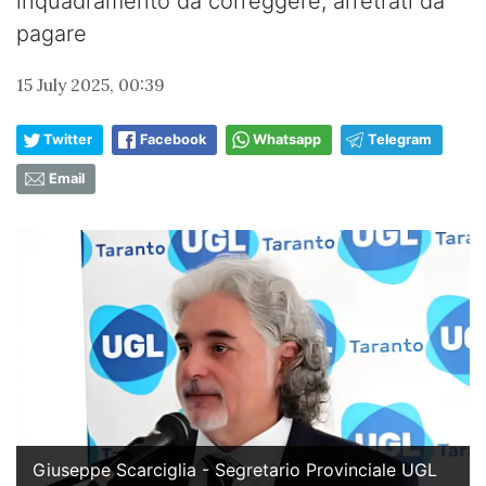
inquadramento da correggere, arretrati da
pagare
15 July 2025, 00:39
Twitter
Facebook
Whatsapp
Telegram
Email
Giuseppe Scarciglia - Segretario Provinciale UGL