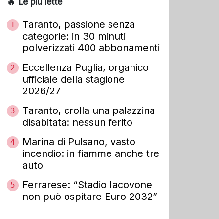
🔥 Le più lette
Taranto, passione senza
1
categorie: in 30 minuti
polverizzati 400 abbonamenti
Eccellenza Puglia, organico
2
ufficiale della stagione
2026/27
Taranto, crolla una palazzina
3
disabitata: nessun ferito
Marina di Pulsano, vasto
4
incendio: in fiamme anche tre
auto
Ferrarese: “Stadio Iacovone
5
non può ospitare Euro 2032”