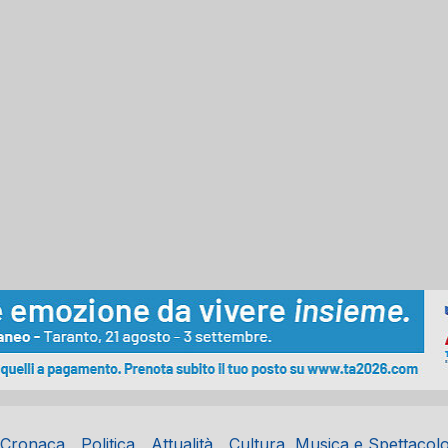
Cronaca
Politica
Attualità
Cultura, Musica e Spettacol