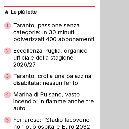
🔥 Le più lette
Taranto, passione senza
1
categorie: in 30 minuti
polverizzati 400 abbonamenti
Eccellenza Puglia, organico
2
ufficiale della stagione
2026/27
Taranto, crolla una palazzina
3
disabitata: nessun ferito
Marina di Pulsano, vasto
4
incendio: in fiamme anche tre
auto
Ferrarese: “Stadio Iacovone
5
non può ospitare Euro 2032”