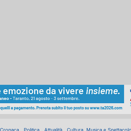
Cronaca
Politica
Attualità
Cultura, Musica e Spettacol