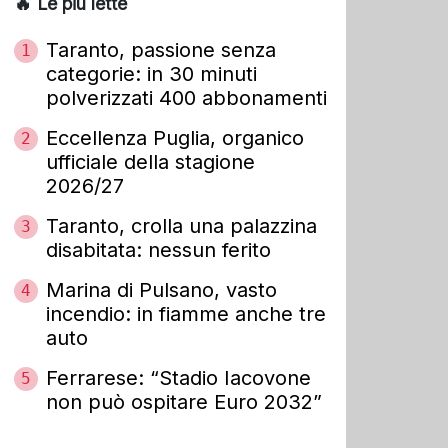
🔥 Le più lette
Taranto, passione senza
1
categorie: in 30 minuti
polverizzati 400 abbonamenti
Eccellenza Puglia, organico
2
ufficiale della stagione
2026/27
Taranto, crolla una palazzina
3
disabitata: nessun ferito
Marina di Pulsano, vasto
4
incendio: in fiamme anche tre
auto
Ferrarese: “Stadio Iacovone
5
non può ospitare Euro 2032”