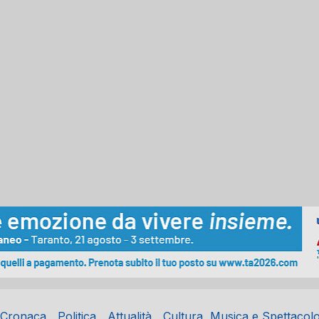
Cronaca
Politica
Attualità
Cultura, Musica e Spettacol