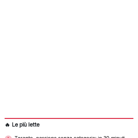
🔥 Le più lette
Taranto, passione senza categorie: in 30 minuti