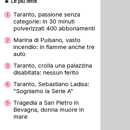
🔥 Le più lette
Taranto, passione senza
1
categorie: in 30 minuti
polverizzati 400 abbonamenti
Marina di Pulsano, vasto
2
incendio: in fiamme anche tre
auto
Taranto, crolla una palazzina
3
disabitata: nessun ferito
Taranto, Sebastiano Ladisa:
4
"Sogniamo la Serie A"
Tragedia a San Pietro in
5
Bevagna, donna muore in
mare