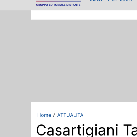
Home
ATTUALITÁ
/
Casartigiani T