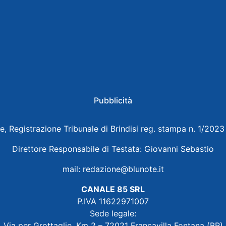
Pubblicità
e, Registrazione Tribunale di Brindisi reg. stampa n. 1/202
Direttore Responsabile di Testata: Giovanni Sebastio
mail:
redazione@blunote.it
CANALE 85 SRL
P.IVA 11622971007
Sede legale:
Via per Grottaglie, Km 2 – 72021 Francavilla Fontana (BR)