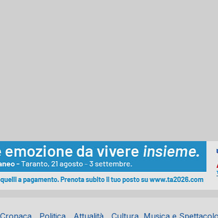
Cronaca
Politica
Attualità
Cultura, Musica e Spettacol