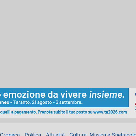
Cronaca
Politica
Attualità
Cultura, Musica e Spettacol