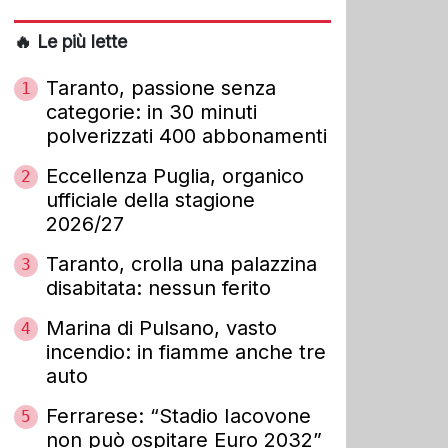
🔥 Le più lette
Taranto, passione senza
1
categorie: in 30 minuti
polverizzati 400 abbonamenti
Eccellenza Puglia, organico
2
ufficiale della stagione
2026/27
Taranto, crolla una palazzina
3
disabitata: nessun ferito
Marina di Pulsano, vasto
4
incendio: in fiamme anche tre
auto
Ferrarese: “Stadio Iacovone
5
non può ospitare Euro 2032”