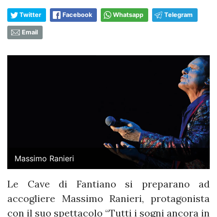
Twitter
Facebook
Whatsapp
Telegram
Email
Massimo Ranieri
Le Cave di Fantiano si preparano ad
accogliere Massimo Ranieri, protagonista
con il suo spettacolo “Tutti i sogni ancora in