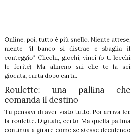
Online, poi, tutto è più snello. Niente attese,
niente “il banco si distrae e sbaglia il
conteggio”. Clicchi, giochi, vinci (o ti lecchi
le ferite). Ma almeno sai che te la sei
giocata, carta dopo carta.
Roulette: una pallina che
comanda il destino
Tu pensavi di aver visto tutto. Poi arriva lei:
la roulette. Digitale, certo. Ma quella pallina
continua a girare come se stesse decidendo