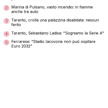
Marina di Pulsano, vasto incendio: in fiamme
2
anche tre auto
Taranto, crolla una palazzina disabitata: nessun
3
ferito
Taranto, Sebastiano Ladisa: "Sogniamo la Serie A"
4
Ferrarese: “Stadio Iacovone non può ospitare
5
Euro 2032”