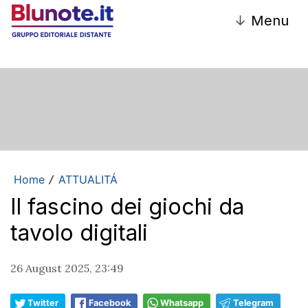
↓
Menu
Home
ATTUALITÁ
/
Il fascino dei giochi da
tavolo digitali
26 August 2025, 23:49
Twitter
Facebook
Whatsapp
Telegram