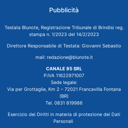
Pubblicità
Testata Blunote, Registrazione Tribunale di Brindisi reg.
stampa n. 1/2023 del 14/2/2023
Direttore Responsabile di Testata: Giovanni Sebastio
mail:
redazione@blunote.it
CANALE 85 SRL
P.IVA 11622971007
Sede legale:
Via per Grottaglie, Km 2 – 72021 Francavilla Fontana
(BR)
Tel. 0831 819986
Esercizio dei Diritti in materia di protezione dei Dati
Personali