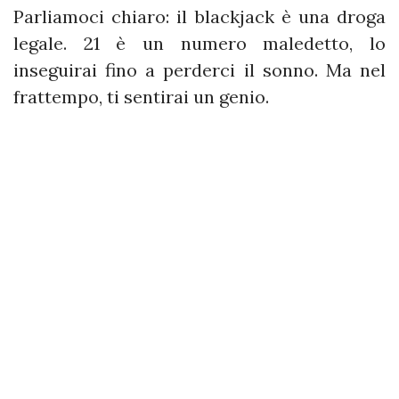
Parliamoci chiaro: il blackjack è una droga
legale. 21 è un numero maledetto, lo
inseguirai fino a perderci il sonno. Ma nel
frattempo, ti sentirai un genio.