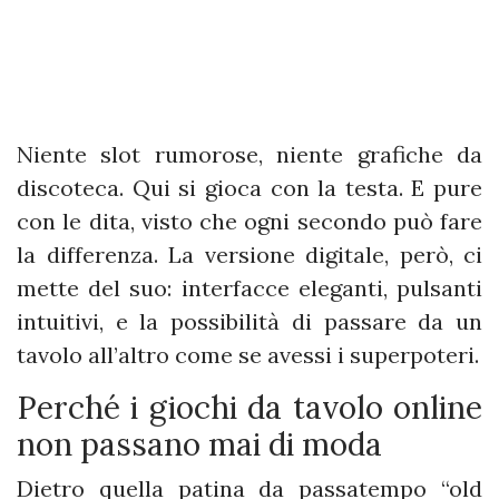
Niente slot rumorose, niente grafiche da
discoteca. Qui si gioca con la testa. E pure
con le dita, visto che ogni secondo può fare
la differenza. La versione digitale, però, ci
mette del suo: interfacce eleganti, pulsanti
intuitivi, e la possibilità di passare da un
tavolo all’altro come se avessi i superpoteri.
Perché i giochi da tavolo online
non passano mai di moda
Dietro quella patina da passatempo “old