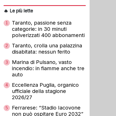
🔥 Le più lette
Taranto, passione senza
1
categorie: in 30 minuti
polverizzati 400 abbonamenti
Taranto, crolla una palazzina
2
disabitata: nessun ferito
Marina di Pulsano, vasto
3
incendio: in fiamme anche tre
auto
Eccellenza Puglia, organico
4
ufficiale della stagione
2026/27
Ferrarese: “Stadio Iacovone
5
non può ospitare Euro 2032”