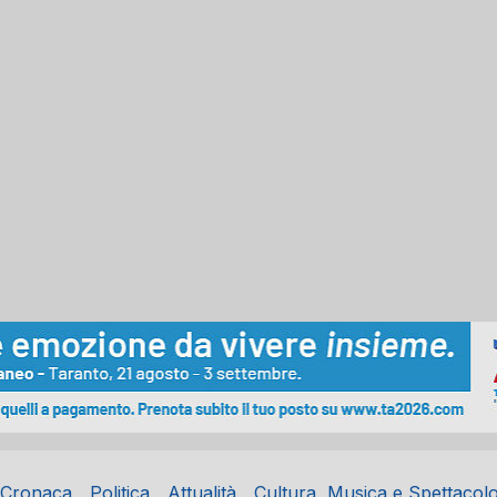
Cronaca
Politica
Attualità
Cultura, Musica e Spettacol