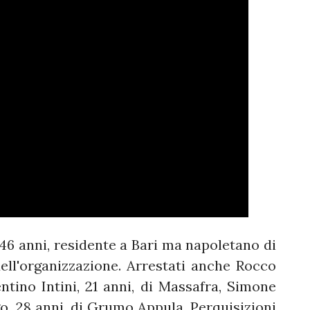
, 46 anni, residente a Bari ma napoletano di
ell'organizzazione. Arrestati anche Rocco
entino Intini, 21 anni, di Massafra, Simone
go, 28 anni, di Grumo Appula. Perquisizioni