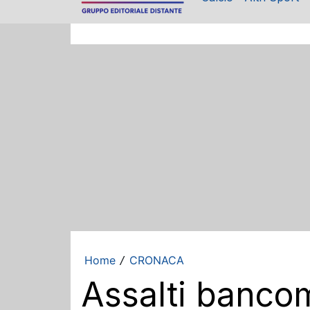
Home
CRONACA
/
Assalti bancom