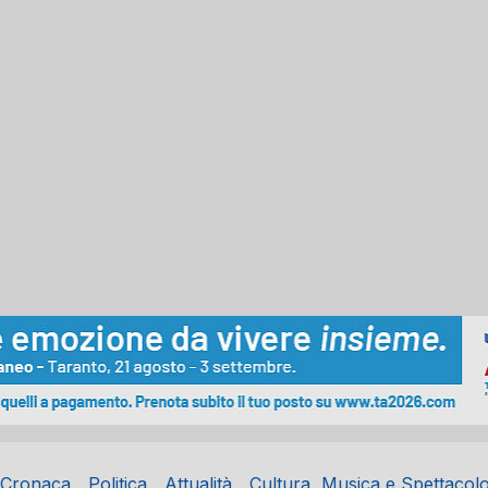
Cronaca
Politica
Attualità
Cultura, Musica e Spettacol