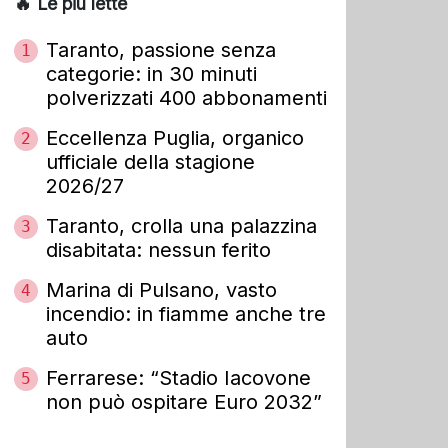
🔥 Le più lette
Taranto, passione senza
1
categorie: in 30 minuti
polverizzati 400 abbonamenti
Eccellenza Puglia, organico
2
ufficiale della stagione
2026/27
Taranto, crolla una palazzina
3
disabitata: nessun ferito
Marina di Pulsano, vasto
4
incendio: in fiamme anche tre
auto
Ferrarese: “Stadio Iacovone
5
non può ospitare Euro 2032”