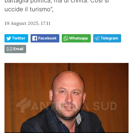
battaglia politica, ma di civiltà. Così si
uccide il turismo”,
19 August 2025, 17:11
Twitter
Facebook
Whatsapp
Telegram
Email