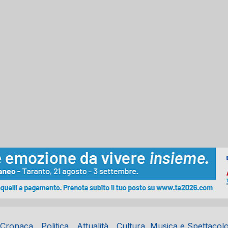
Cronaca
Politica
Attualità
Cultura, Musica e Spettacol