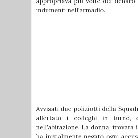
appropriava più volte del denaro 
indumenti nell’armadio.
Avvisati due poliziotti della Squad
allertato i colleghi in turno,
nell’abitazione. La donna, trovata 
ha inizialmente negato ogni accusa