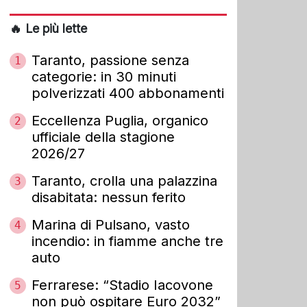
🔥 Le più lette
Taranto, passione senza
1
categorie: in 30 minuti
polverizzati 400 abbonamenti
Eccellenza Puglia, organico
2
ufficiale della stagione
2026/27
Taranto, crolla una palazzina
3
disabitata: nessun ferito
Marina di Pulsano, vasto
4
incendio: in fiamme anche tre
auto
Ferrarese: “Stadio Iacovone
5
non può ospitare Euro 2032”