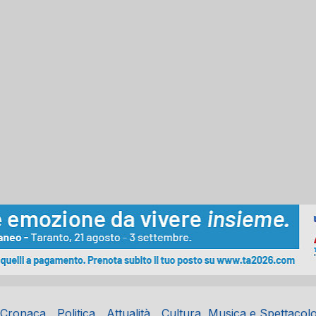
Cronaca
Politica
Attualità
Cultura, Musica e Spettacol