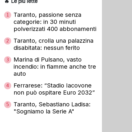
🔥 Le più lette
Taranto, passione senza
1
categorie: in 30 minuti
polverizzati 400 abbonamenti
Taranto, crolla una palazzina
2
disabitata: nessun ferito
Marina di Pulsano, vasto
3
incendio: in fiamme anche tre
auto
Ferrarese: “Stadio Iacovone
4
non può ospitare Euro 2032”
Taranto, Sebastiano Ladisa:
5
"Sogniamo la Serie A"