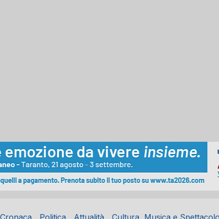
Cronaca
Politica
Attualità
Cultura, Musica e Spettacol