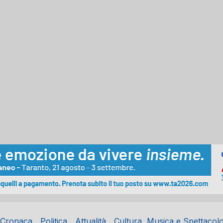
Cronaca
Politica
Attualità
Cultura, Musica e Spettacol