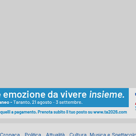
Cronaca
Politica
Attualità
Cultura, Musica e Spettacol