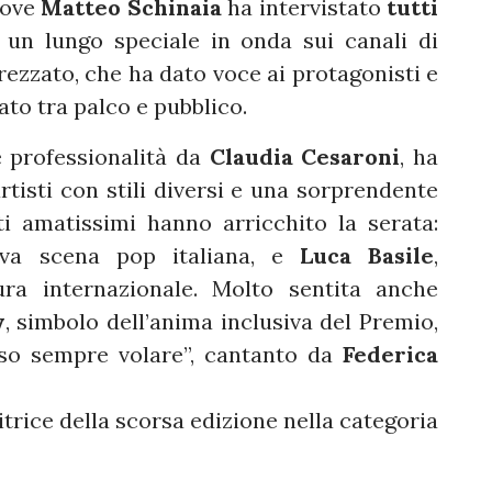
dove
Matteo Schinaia
ha intervistato
tutti
un lungo speciale in onda sui canali di
zzato, che ha dato voce ai protagonisti e
to tra palco e pubblico.
e professionalità da
Claudia Cesaroni
, ha
artisti con stili diversi e una sorprendente
ti amatissimi hanno arricchito la serata:
uova scena pop italiana, e
Luca Basile
,
tura internazionale. Molto sentita anche
y
, simbolo dell’anima inclusiva del Premio,
sso sempre volare”, cantanto da
Federica
citrice della scorsa edizione nella categoria