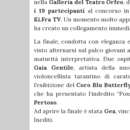
nella
Galleria del Teatro Orfeo
, 
i 19 partecipanti
al concorso in 
Ki.Fra TV
. Un momento molto appre
ha creato un collegamento immedia
La finale, condotta con eleganza 
visto alternarsi sul palco giovani 
maturità interpretativa. Due ospi
Gaia Gentile
, artista della n
violoncellista tarantino di cara
l’esibizione del
Coro Blu Butterfl
che ha presentato l’indedito “Po
Pertoso
.
Ad aprire la finale è stata
Gea
, vin
Inediti.