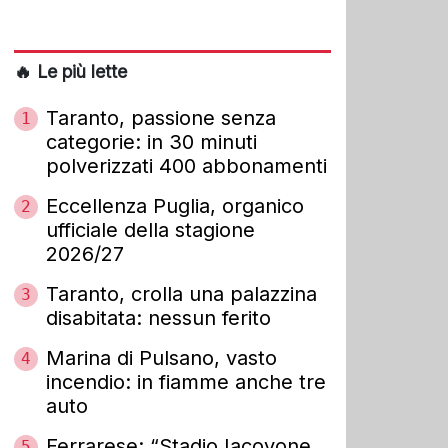
🔥 Le più lette
Taranto, passione senza
1
categorie: in 30 minuti
polverizzati 400 abbonamenti
Eccellenza Puglia, organico
2
ufficiale della stagione
2026/27
Taranto, crolla una palazzina
3
disabitata: nessun ferito
Marina di Pulsano, vasto
4
incendio: in fiamme anche tre
auto
Ferrarese: “Stadio Iacovone
5