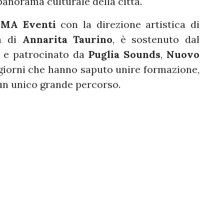
anorama culturale della città.
a
MA Eventi
con la direzione artistica di
a di
Annarita Taurino
, è sostenuto dal
e patrocinato da
Puglia Sounds
,
Nuovo
giorni che hanno saputo unire formazione,
 un unico grande percorso.