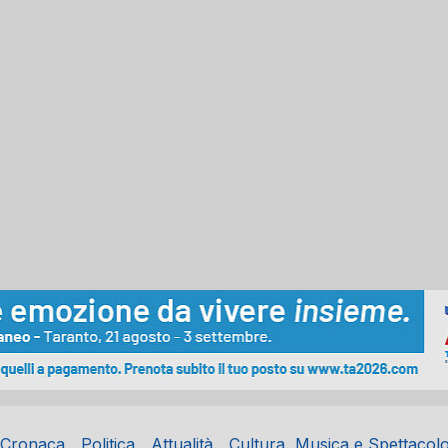
Cronaca
Politica
Attualità
Cultura, Musica e Spettacol