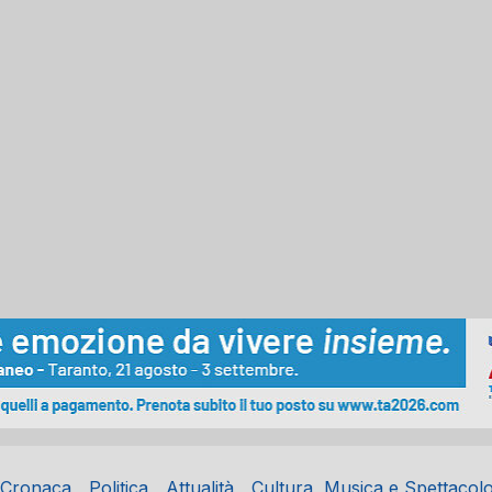
Cronaca
Politica
Attualità
Cultura, Musica e Spettacol