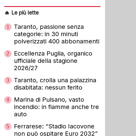
🔥 Le più lette
Taranto, passione senza
1
categorie: in 30 minuti
polverizzati 400 abbonamenti
Eccellenza Puglia, organico
2
ufficiale della stagione
2026/27
Taranto, crolla una palazzina
3
disabitata: nessun ferito
Marina di Pulsano, vasto
4
incendio: in fiamme anche tre
auto
Ferrarese: “Stadio Iacovone
5
non può ospitare Euro 2032”