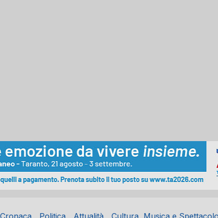
Cronaca
Politica
Attualità
Cultura, Musica e Spettacol