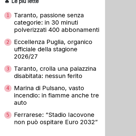
🔥 Le più lette
Taranto, passione senza
1
categorie: in 30 minuti
polverizzati 400 abbonamenti
Eccellenza Puglia, organico
2
ufficiale della stagione
2026/27
Taranto, crolla una palazzina
3
disabitata: nessun ferito
Marina di Pulsano, vasto
4
incendio: in fiamme anche tre
auto
Ferrarese: “Stadio Iacovone
5
non può ospitare Euro 2032”