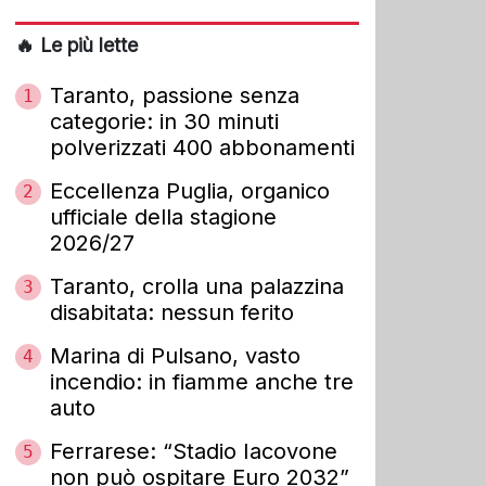
🔥 Le più lette
Taranto, passione senza
1
categorie: in 30 minuti
polverizzati 400 abbonamenti
Eccellenza Puglia, organico
2
ufficiale della stagione
2026/27
Taranto, crolla una palazzina
3
disabitata: nessun ferito
Marina di Pulsano, vasto
4
incendio: in fiamme anche tre
auto
Ferrarese: “Stadio Iacovone
5
non può ospitare Euro 2032”