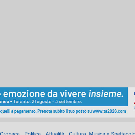
Cronaca
Politica
Attualità
Cultura, Musica e Spettacol