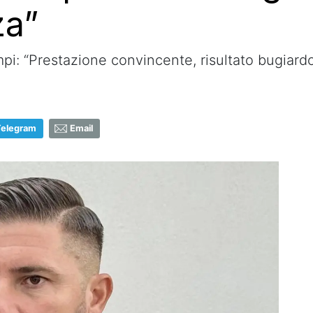
za”
mpi: “Prestazione convincente, risultato bugiard
Telegram
Email