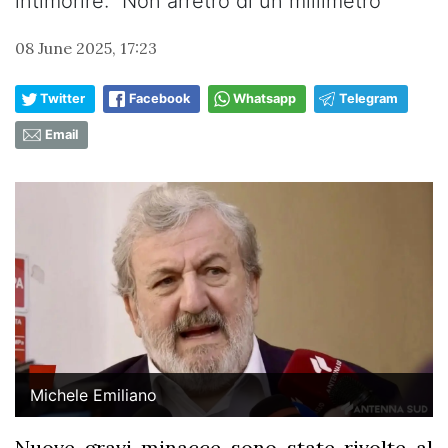
intimorire: “Non arretro di un millimetro”
08 June 2025, 17:23
Twitter
Facebook
Whatsapp
Telegram
Email
Michele Emiliano
Nuove gravi minacce sono state rivolte al