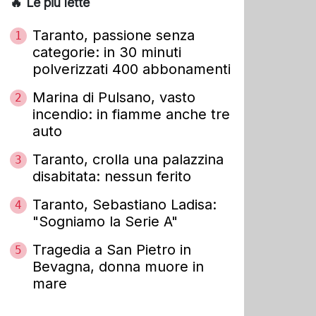
🔥 Le più lette
Taranto, passione senza
1
categorie: in 30 minuti
polverizzati 400 abbonamenti
Marina di Pulsano, vasto
2
incendio: in fiamme anche tre
auto
Taranto, crolla una palazzina
3
disabitata: nessun ferito
Taranto, Sebastiano Ladisa:
4
"Sogniamo la Serie A"
Tragedia a San Pietro in
5
Bevagna, donna muore in
mare