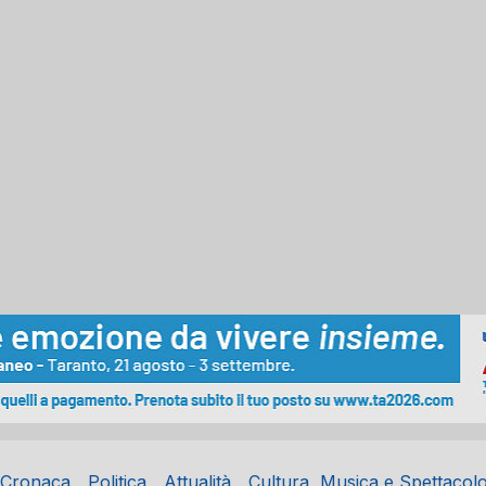
Cronaca
Politica
Attualità
Cultura, Musica e Spettacol